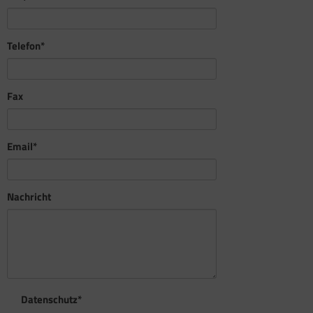
Pflichtfeld
Telefon
*
Fax
Pflichtfeld
Email
*
Nachricht
Pflichtfeld
Datenschutz
*