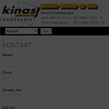
Kinast Transportgruppe
Jacob-Uffrecht-Str. 11
Tel. 03904 - 72 01 - 6
39340 Haldensleben
Fax 03904 - 72 01 - 84
Zielseite
Los
KONTAKT
Pflichtfeld
Name
*
Firma
Strasse, Hnr.
PLZ, Ort